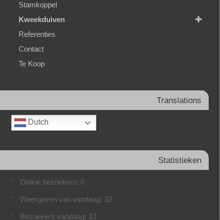
Stamkoppel
Kweekduiven
Referenties
Contact
Te Koop
Translations
Dutch
Statistieken
Online bezoekers:
0
Weergaven van vandaag:
32
Bezoekers vandaag:
10