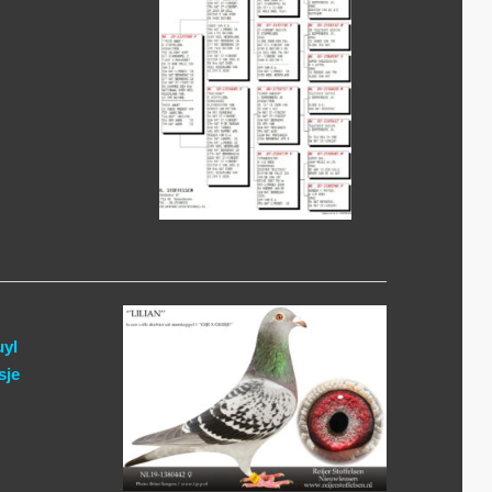
uyl
sje