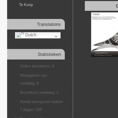
Te Koop
D
Translations
Dutch
Statistieken
Online bezoekers:
0
Weergaven van
vandaag:
8
Bezoekers vandaag:
2
Aantal weergaven laatste
7 dagen:
208