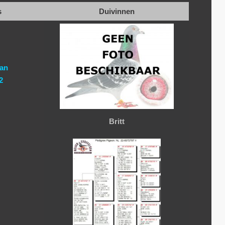
s
Duivinnen
man
2
Britt