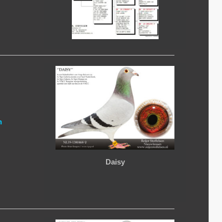
n
Daisy