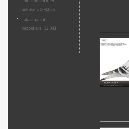
Totaal aantal keer
bekeken:
308.875
Totaal aantal
bezoekers:
92.841