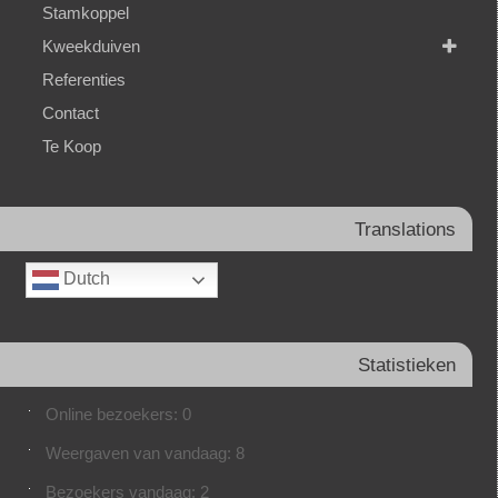
Stamkoppel
Kweekduiven
Referenties
Contact
Te Koop
Translations
Dutch
Statistieken
Online bezoekers:
0
Weergaven van vandaag:
8
Bezoekers vandaag:
2