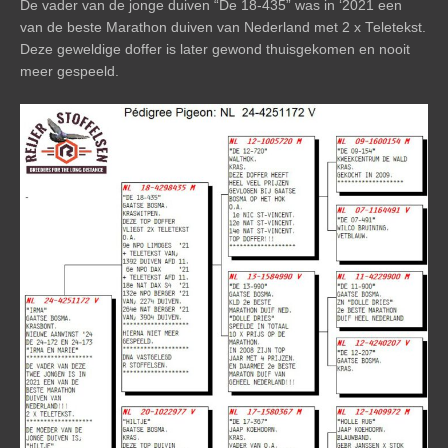
De vader van de jonge duiven “De 18-435” was in ‘2021 een
van de beste Marathon duiven van Nederland met 2 x Teletekst.
Deze geweldige doffer is later gewond thuisgekomen en nooit
meer gespeeld.