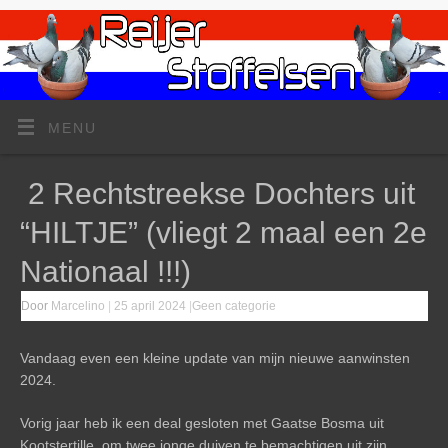
MENU
2 Rechtstreekse Dochters uit
“HILTJE” (vliegt 2 maal een 2e
Nationaal !!!)
Door
Marcelino
|
25 april 2024
|
Geen categorie
Vandaag even een kleine update van mijn nieuwe aanwinsten
2024.
Vorig jaar heb ik een deal gesloten met Gaatse Bosma uit
Kootstertille, om twee jonge duiven te bemachtigen uit zijn