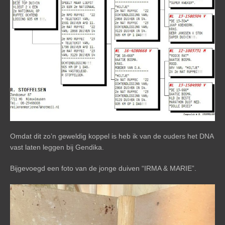
Omdat dit zo’n geweldig koppel is heb ik van de ouders het DNA
vast laten leggen bij Gendika.
Bijgevoegd een foto van de jonge duiven “IRMA & MARIE”.