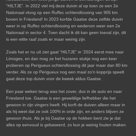
“HILTJE”. In 2022 viel mij deze duivin al op toen ze een 2e
Nationaal vloog op een Ruffec ochtendlossing van 905 km
boven in Friesland! In 2023 korfde Gaatse deze zelfde duivin
weer in op Ruffec ochtendlossing en wederom weer een 2e
Nationaal in sector 4. Toen dacht ik dit kan geen toeval zijn, dit
is een witte raaf zoals er maar weinig zijn.
Zoals het er nu uit ziet gaat “HILTJE” in ‘2024 eerst mee naar
Limoges, en dan mag ze het huzaren stukje nog een keer
proberen op Perigueux ochtendlossing dit jaar maar dan 80 km
verder. Als ze op Perigueux nog een maal zo’n kopprijs speelt
gaat deze top duivin voor de kweek aldus Gaatse.
Een paar weken terug was het zover, dus in de auto en naar
Friesland toe. Gaatse is een geweldige liefhebber die het
gewoon in zijn vingers heeft. Hij korft de duiven alleen maar in
als hij weet dat ze ook 100% in orde zijn, en anders blijven ze
gewoon thuis. Als je bij Gaatse op de hokken bent zie je dat
alles op eenvoud is gebaseerd, zo kun je weinig fouten maken.