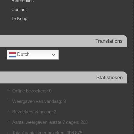
Referenties
Contact
Te Koop
Translations
Dutch
Statistieken
Online bezoekers:
0
Weergaven van vandaag:
8
Bezoekers vandaag:
2
Aantal weergaven laatste 7 dagen:
208
Totaal aantal keer bekeken:
308.875