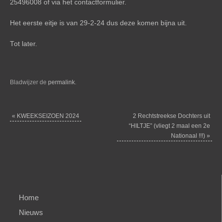
25496008 of via het
contactformulier
.
Het eerste eitje is van 29-2-24 dus deze komen bijna uit.
Tot later.
Bladwijzer de
permalink
.
«
KWEEKSEIZOEN 2024
2 Rechtstreekse Dochters uit
“HILTJE” (vliegt 2 maal een 2e
Nationaal !!!)
»
Home
Nieuws