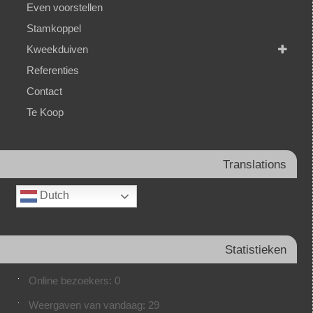
Even voorstellen
Stamkoppel
Kweekduiven
Referenties
Contact
Te Koop
Translations
Dutch
Statistieken
Online bezoekers:
0
Weergaven van vandaag:
29