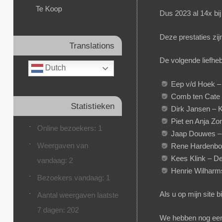
Te Koop
Dus 2023 al 14x bi
Deze prestaties zi
Translations
De volgende liefhe
Dutch
Eep v/d Hoek –
Comb ten Cate 
Statistieken
Dirk Jansen –
Piet en Anja Z
Online bezoekers:
1
Jaap Douwes –
Weergaven van
Rene Hardenbol
Kees Klink – 
vandaag:
2
Henrie Wilharm
Bezoekers vandaag:
1
Als u op mijn site b
Aantal weergaven laatste
7 dagen:
202
We hebben nog een 