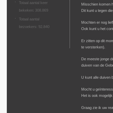
Totaal aantal keer
Misschien komen hi
bekeken:
308.869
Dit kunt u tegen die 
Totaal aantal
Mochten er nog lie
bezoekers:
92.840
Ook kunt u het
con
Er zitten op dit m
te versterken).
De meeste jonge dui
duiven van de Gebr
U kunt alle duiven 
Mocht u geïnteress
Het is ook mogelijk
Graag zie ik uw re