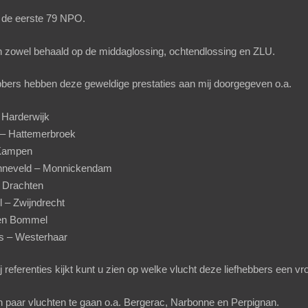
j de eerste 79 NPO.
jn zowel behaald op de middaglossing, ochtendlossing en ZLU.
bbers hebben deze geweldige prestaties aan mij doorgegeven o.a.
 Harderwijk
– Hattemerbroek
 Kampen
onneveld – Monnickendam
 Drachten
 – Zwijndrecht
Den Bommel
s – Westerhaar
ij
referenties
kijkt kunt u zien op welke vlucht deze liefhebbers een v
paar vluchten te gaan o.a. Bergerac, Narbonne en Perpignan.