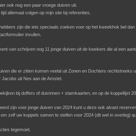
er ook nog een paar vroege duiven uit.
tijd allemaal volgen op mijn site bij referenties.
fhebbers zijn die iets speciaals zoeken voor op het kweekhok bel dan
tactformulier
invullen.
oment van schrijven nog 11 jonge duiven uit de kwekers die al een aa
ven die er zitten komen veelal uit Zonen en Dochters rechtstreeks uit
 Jacobs uit Nes aan de Amstel.
bekijken bij doffers of duivinnen + stamkaarten, en op de
koppellijst 2
eerd zijn voor jonge duiven van 2024 kunt u deze ook alvast reserver
 om zelf uw koppels samen te stellen voor 2024 (dit wel in overleg) qu
acties tegemoet.