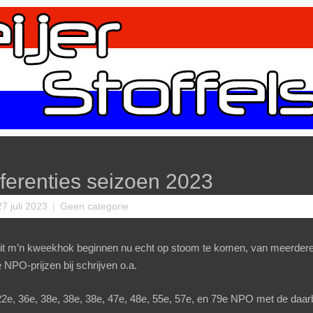
ferenties seizoen 2023
27 juli 2023
|
Geen categorie
t m’n kweekhok beginnen nu echt op stoom te komen, van meerdere l
NPO-prijzen bij schrijven o.a.
22e, 36e, 38e, 38e, 38e, 47e, 48e, 55e, 57e, en 79e NPO met de daarb