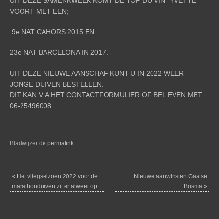
UIT DEZE SAMENKWEEK KOMT DE TOP DUIVIN “YVETTE”
VOORT MET EEN;
9e NAT CAHORS 2015 EN
23e NAT BARCELONA IN 2017.
UIT DEZE NIEUWE AANSCHAF KUNT U IN 2022 WEER
JONGE DUIVEN BESTELLEN.
DIT KAN VIA HET
CONTACTFORMULIER
OF BEL EVEN MET
06-25496008.
Bladwijzer de
permalink
.
«
Het vliegseizoen 2022 voor de
Nieuwe aanwinsten Gaatse
marathonduiven zit er alweer op.
Bosma
»