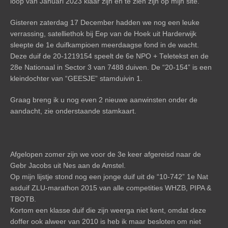
loop van Januari 2023 klaar zijn en te zien zijn op mijn site.
Gisteren zaterdag 17 December hadden we nog een leuke
verrassing, satelliethok bij Eep van de Hoek uit Harderwijk
sleepte de 1e duifkampioen meerdaagse fond in de wacht.
Deze duif de 20-1219154 speelt de 6e NPO + Teletekst en de
28e Nationaal in Sector 3 van 7488 duiven. De “20-154” is een
kleindochter van “GEESJE” stamduivin 1.
Graag breng ik u nog even 2 nieuwe aanwinsten onder de
aandacht, zie onderstaande stamkaart.
Afgelopen zomer zijn we voor de 3e keer afgereisd naar de
Gebr Jacobs uit Nes aan de Amstel.
Op mijn lijstje stond nog een jonge duif uit de “10-742” 1e Nat
asduif ZLU-marathon 2015 van alle competities WHZB, PIPA &
TBOTB.
Kortom een klasse duif die zijn weerga niet kent, omdat deze
doffer ook alweer van 2010 is heb ik maar besloten om niet