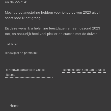
en de 22-714”.
Mocht u belangstelling hebben voor jonge duiven 2023 uit dit
soort hoor ik het graag.
Bij deze wens ik u hele fijne feestdagen en een gezond 2023
toe, en natuurlijk heel veel plezier en succes met de duiven.
Tot later.
Bladwijzer de
permalink
.
«
Nieuwe aanwinsten Gaatse
Bezoekje aan Gert-Jan Beute
»
Bosma
Home